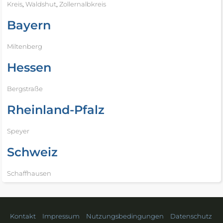
Kreis
,
Waldshut
,
Zollernalbkreis
Bayern
Miltenberg
Hessen
Bergstraße
Rheinland-Pfalz
Speyer
Schweiz
Schaffhausen
Kontakt
Impressum
Nutzungsbedingungen
Datenschutz