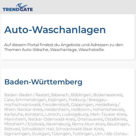
Auto-Waschanlagen
Auf diesem Portal findest du Angebote und Adressen zu den
Themen Auto-Wäsche, Waschanlage, Waschstraße.
Baden-Württemberg
Baden-Baden / Rastatt
,
Biberach
,
Böblingen
,
Bodenseekreis
,
Calw
,
Emmendingen
,
Esslingen
,
Freiburg / Breisgau-
Hochschwarzwald
,
Freudenstadt
,
Göppingen
,
Heidelberg /
Rhein-Neckar-Kreis
,
Heidenheim
,
Heilbronn
,
Hohenlohekreis
,
Karlsruhe
,
Konstanz
,
Lörrach
,
Ludwigsburg
,
Main-Tauber-Kreis
,
Mannheim
,
Neckar-Odenwald-Kreis
,
Ortenaukreis
,
Ostalbkreis
,
Pforzheim / Enzkreis
,
Ravensburg
,
Rems-Murr-Kreis
,
Reutlingen
,
Rottweil
,
Schwäbisch Hall
,
Schwarzwald-Baar-Kreis
,
Sigmaringen
,
Stuttgart
,
Tübingen
,
Tuttlingen
,
Ulm / Alb-Donau-